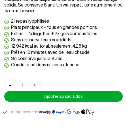
solide. Se conserve 8 ans. Un vrai repas, juste au moment où
tu en as besoin.
21 repas lyophilisés
Plats principaux – tous en grandes portions
Extras – 7x lingettes + 2x gels combustibles
Sans conservateurs ni additifs
12 942 kcal au total, seulement 4.25 kg
Prêt en 10 minutes avec de l’eau chaude
Se conserve jusqu’à 8 ans
Conditionné dans un seau étanche
quantité
-
+
de
Survival
Ajouter au sac à dos
Pack
Mike
achat sécurisé