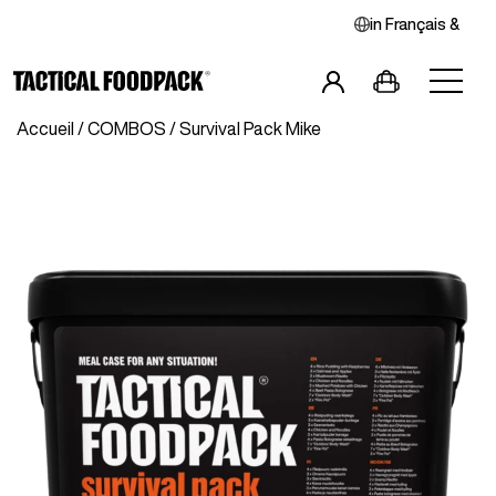
in
Français
&
Accueil
/
COMBOS
/ Survival Pack Mike
Petits-Déjeuners
Repas Principaux
Combos
Snacks
Boissons
Végan