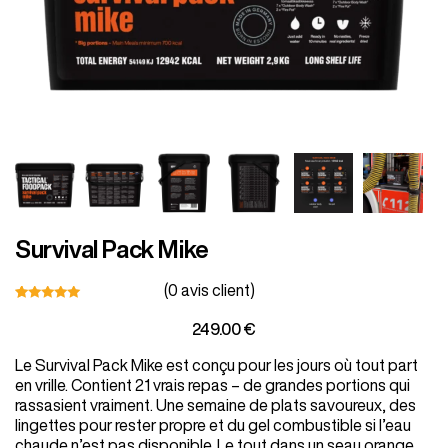
Végétarien
Kids
Extras
Survival Pack Mike
(
0
avis client)
Promo
Noté
1
5.00
249.00
€
sur 5
basé
Le Survival Pack Mike est conçu pour les jours où tout part
sur
notation
en vrille. Contient 21 vrais repas – de grandes portions qui
Shop all Products and Categories
client
rassasient vraiment. Une semaine de plats savoureux, des
lingettes pour rester propre et du gel combustible si l’eau
GO TO SHOP
chaude n’est pas disponible. Le tout dans un seau orange