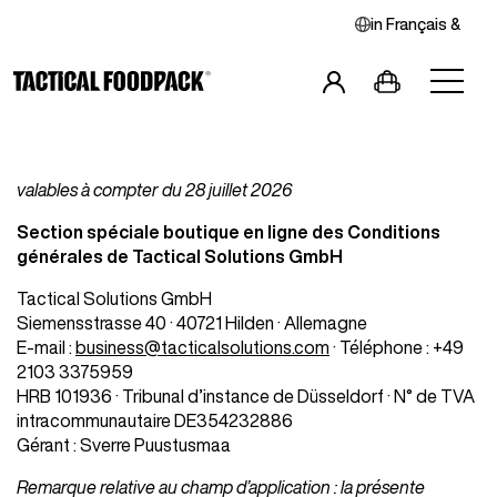
in
Français
&
valables à compter du 28 juillet 2026
Section spéciale boutique en ligne des Conditions
générales de Tactical Solutions GmbH
Tactical Solutions GmbH
Petits-Déjeuners
Repas Principaux
Combos
Siemensstrasse 40 · 40721 Hilden · Allemagne
E-mail :
business@tacticalsolutions.com
· Téléphone : +49
2103 3375959
HRB 101936 · Tribunal d’instance de Düsseldorf · N° de TVA
intracommunautaire DE354232886
Gérant : Sverre Puustusmaa
Remarque relative au champ d’application : la présente
Snacks
Boissons
Végan