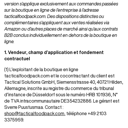
version s’applique exclusivement aux commandes passées
sur la boutique en ligne de l’entreprise à l’adresse
tacticalfoodpack.com. Des dispositions distinctes ou
complémentaires s’appliquent aux ventes réalisées via
Amazon ou d’autres places de marché ainsi qu’aux contrats
B2B conclus individuellement en dehors de la boutique en
ligne.
Végétarien
Kids
Extras
1. Vendeur, champ d’application et fondement
contractuel
(1) L’exploitant de la boutique en ligne
tacticalfoodpack.com et le cocontractant du client est
Tactical Solutions GmbH, Siemensstrasse 40, 40721 Hilden,
Allemagne, inscrite au registre du commerce du tribunal
Promo
d’instance de Düsseldorf sous le numéro HRB 101936, N°
de TVA intracommunautaire DE354232886. Le gérant est
Sverre Puustusmaa. Contact :
Shop all Products and Categories
shop@tacticalfoodpack.com
, téléphone +49 2103
3375959.
GO TO SHOP