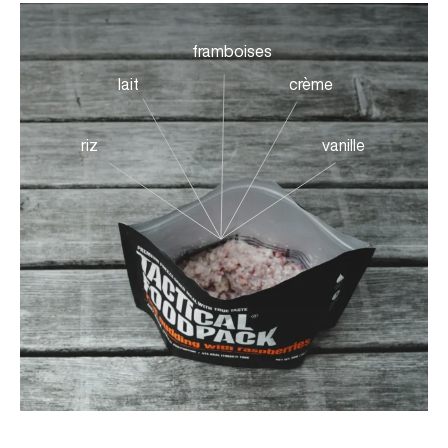
framboises
lait
crème
riz
vanille