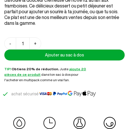
Savoure la douceur crémeuse de notre riz au lait aux
basé
sur
framboises. Ce délicieux dessert ou petit déjeuner est
notation
parfait pour ajouter un sourire à ta journée, ou que tu sois.
client
Ce plat est une de nos meilleurs ventes depuis son entrée
dans la gamme.
quantité
-
+
de
Riz
Ajouter au sac à dos
au
TIP!
Obtiens 20% de réduction.
Juste
ajoute 20
lait
pièces de ce produit
dans ton sac à dos pour
aux
l'acheter en multipack comme un vrai fan.
framboises
achat sécurisé