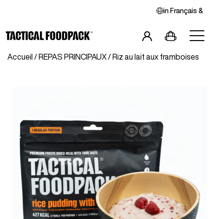
in
Français
&
Accueil
/
REPAS PRINCIPAUX
/ Riz au lait aux framboises
Petits-Déjeuners
Repas Principaux
Combos
Snacks
Boissons
Végan