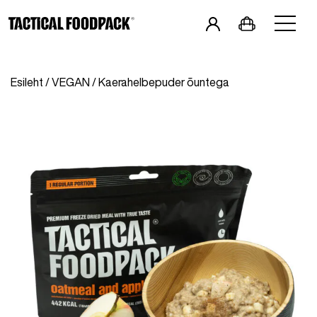
in
Eesti
&
Esileht
/
VEGAN
/ Kaerahelbepuder õuntega
Hommikusöögid
Pearoad
Combod
Snäkid
Joogid
Vegan