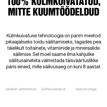
100% KÜLMKUIVATATUD,
MITTE KUUMTÖÖDELDUD
Külmkuivatuse tehnoloogia on parim meetod
pikaajaliseks toidu säilitamiseks, tagades pea
täielikult toitainete, vitamiinide ja mineraalide
säilimise. Sel moel saame ilma kahjulike
säilitusaineteta valmistada täisväärtuslikke
päris eineid, mille säilivusaeg on kuni 8 aastat.
värskelt valmistatud
külmkuivatatud
lisatud veega