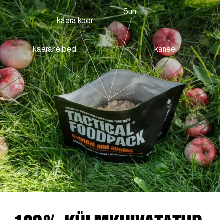
õun
kaera koor
kaerahelbed
kaneel