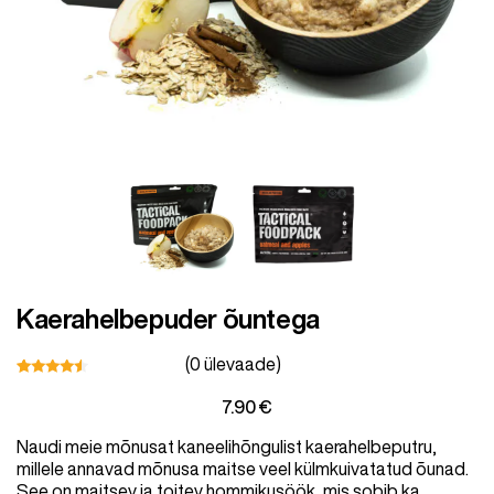
Lihavaba
Lapsed
Lisad
Ale
Kaerahelbepuder õuntega
(
0
ülevaade)
Shop all Products and Categories
Hinnatud
9
7.90
€
4.33
/5
kliendi
GO TO SHOP
Naudi meie mõnusat kaneelihõngulist kaerahelbeputru,
hinnangu
põhjal
millele annavad mõnusa maitse veel külmkuivatatud õunad.
See on maitsev ja toitev hommikusöök, mis sobib ka