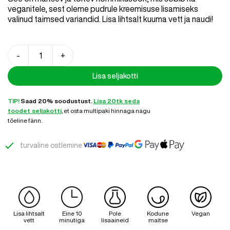
veganitele, sest oleme pudrule kreemisuse lisamiseks
valinud taimsed variandid. Lisa lihtsalt kuuma vett ja naudi!
Kaerahelbepuder
-
+
õuntega
kogus
Lisa seljakotti
TIP!
Saad 20% soodustust.
Lisa 20tk seda
toodet seljakotti
, et osta multipaki hinnaga nagu
tõeline fänn.
turvaline ostlemine
Lisa lihtsalt
Eine 10
Pole
Kodune
Vegan
vett
minutiga
lisaaineid
maitse