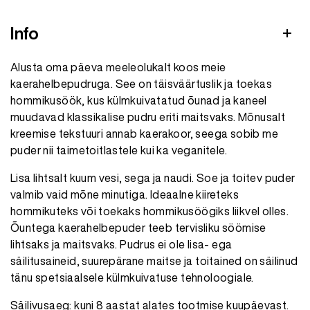
Info
Alusta oma päeva meeleolukalt koos meie
kaerahelbepudruga. See on täisväärtuslik ja toekas
hommikusöök, kus külmkuivatatud õunad ja kaneel
muudavad klassikalise pudru eriti maitsvaks. Mõnusalt
kreemise tekstuuri annab kaerakoor, seega sobib me
puder nii taimetoitlastele kui ka veganitele.
Lisa lihtsalt kuum vesi, sega ja naudi. Soe ja toitev puder
valmib vaid mõne minutiga. Ideaalne kiireteks
hommikuteks või toekaks hommikusöögiks liikvel olles.
Õuntega kaerahelbepuder teeb tervisliku söömise
lihtsaks ja maitsvaks. Pudrus ei ole lisa- ega
säilitusaineid, suurepärane maitse ja toitained on säilinud
tänu spetsiaalsele külmkuivatuse tehnoloogiale.
Säilivusaeg: kuni 8 aastat alates tootmise kuupäevast.