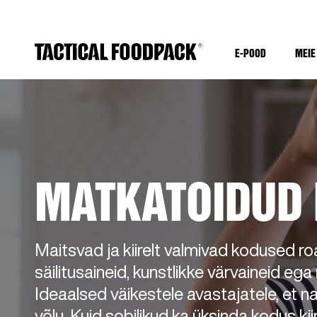
E-POOD
MEIE
MATKATOIDUD 
Maitsvad ja kiirelt valmivad kodused roa
säilitusaineid, kunstlikke värvaineid ega
Ideaalsed väikestele avastajatele, et na
võlu. Kuid sobilikud ka üksinda kodus kiire