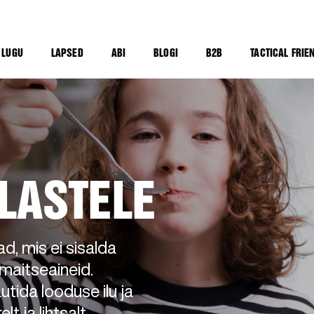
 LUGU
LAPSED
ABI
BLOGI
B2B
TACTICAL FRIE
LASTELE
d, mis ei sisalda
 maitseaineid.
utida looduse ilu ja
lt ja lihtsalt