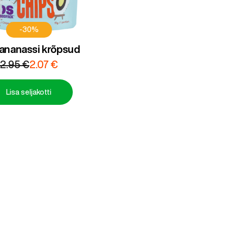
-30%
 ananassi krõpsud
Algne
Praegune
2.95
€
2.07
€
hind
hind
oli:
on:
Lisa seljakotti
2.95 €.
2.07 €.