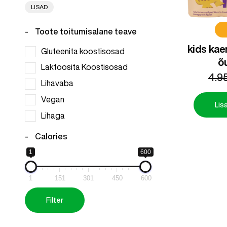
LISAD
Toote toitumisalane teave
kids ka
Gluteenita koostisosad
õ
Laktoosita Koostisosad
4.9
Lihavaba
Vegan
Lisa
Lihaga
Calories
1
600
1
151
301
450
600
Filter