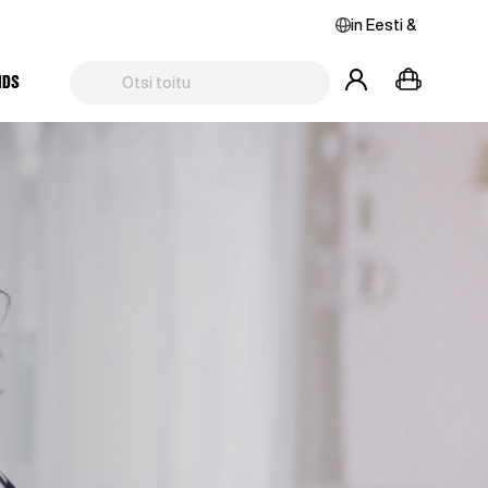
in
Eesti
&
NDS