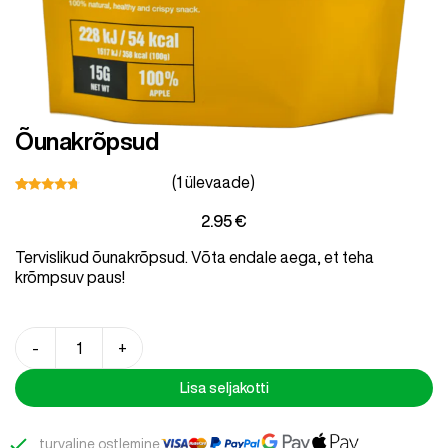
Õunakrõpsud
Lihavaba
Lapsed
Lisad
(
1
ülevaade)
Hinnatud
12
2.95
€
4.58
/5
kliendi
Tervislikud õunakrõpsud. Võta endale aega, et teha
hinnangu
põhjal
krõmpsuv paus!
Ale
Õunakrõpsud
-
+
kogus
Lisa seljakotti
Shop all Products and Categories
GO TO SHOP
turvaline ostlemine