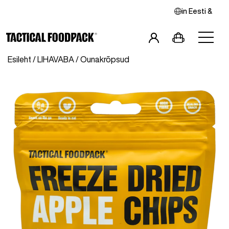
in
Eesti
&
Esileht
/
LIHAVABA
/ Õunakrõpsud
Hommikusöögid
Pearoad
Combod
Snäkid
Joogid
Vegan