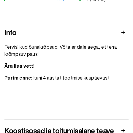
Info
Tervislikud õunakrõpsud. Võta endale aega, et teha
krõmpsuv paus!
Ära lisa vett!
Parim enne:
kuni 4 aastat tootmise kuupäevast.
Koostisosad ja toitumisalane teave