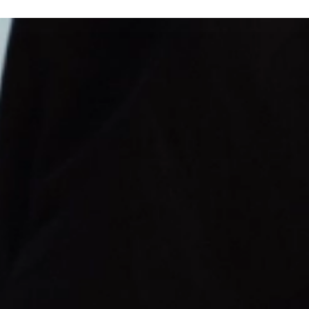
saab
Valikuid
teha
saab
tooteleh
teha
tootelehel.