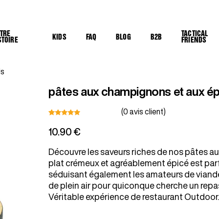
TRE
TACTICAL
KIDS
FAQ
BLOG
B2B
STOIRE
FRIENDS
ds
pâtes aux champignons et aux ép
(
0
avis client)
Noté
9
4.78
10.90
€
sur 5
basé
sur
Découvre les saveurs riches de nos pâtes a
notation
plat crémeux et agréablement épicé est parf
client
séduisant également les amateurs de viande
de plein air pour quiconque cherche un repas
Véritable expérience de restaurant Outdoor