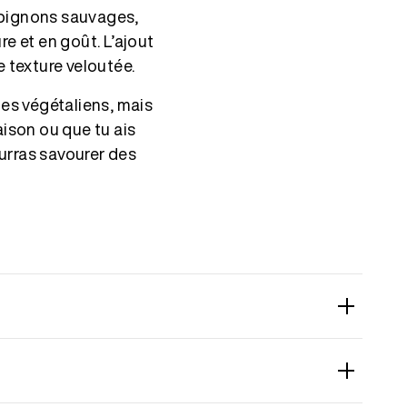
ampignons sauvages,
e et en goût. L’ajout
e texture veloutée.
les végétaliens, mais
aison ou que tu ais
ourras savourer des