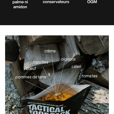
crème
oignons
carottes
céleri
bœuf
tomates
pommes de terre