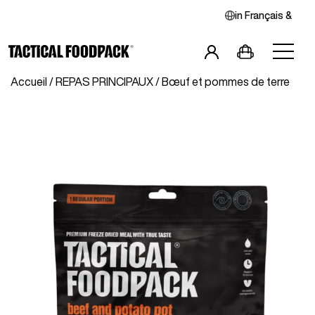
in
Français
&
Accueil
/
REPAS PRINCIPAUX
/ Bœuf et pommes de terre
Petits-Déjeuners
Repas Principaux
Combos
Snacks
Boissons
Végan