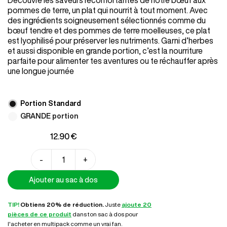
Découvre les saveurs réconfortantes de notre bœuf aux
sur
prix :
notation
pommes de terre, un plat qui nourrit à tout moment. Avec
12.90 €
client
des ingrédients soigneusement sélectionnés comme du
à
bœuf tendre et des pommes de terre moelleuses, ce plat
16.90 €
est lyophilisé pour préserver les nutriments. Garni d’herbes
et aussi disponible en grande portion, c’est la nourriture
parfaite pour alimenter tes aventures ou te réchauffer après
une longue journée
Portion Standard
GRANDE portion
12.90
€
quantité
-
+
de
Ajouter au sac à dos
Bœuf
et
TIP!
Obtiens 20% de réduction.
Juste
ajoute 20
pommes
pièces de ce produit
dans ton sac à dos pour
de
l'acheter en multipack comme un vrai fan.