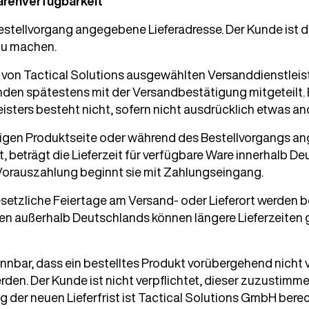
Warenverfügbarkeit
m Bestellvorgang angegebene Lieferadresse. Der Kunde ist d
zu machen.
en von Tactical Solutions ausgewählten Versanddienstleiste
nden spätestens mit der Versandbestätigung mitgeteilt.
sters besteht nicht, sofern nicht ausdrücklich etwas an
weiligen Produktseite oder während des Bestellvorgangs a
, beträgt die Lieferzeit für verfügbare Ware innerhalb D
 Vorauszahlung beginnt sie mit Zahlungseingang.
etzliche Feiertage am Versand- oder Lieferort werden 
ngen außerhalb Deutschlands können längere Lieferzeiten
ennbar, dass ein bestelltes Produkt vorübergehend nicht
rden. Der Kunde ist nicht verpflichtet, dieser zuzustimme
der neuen Lieferfrist ist Tactical Solutions GmbH berech