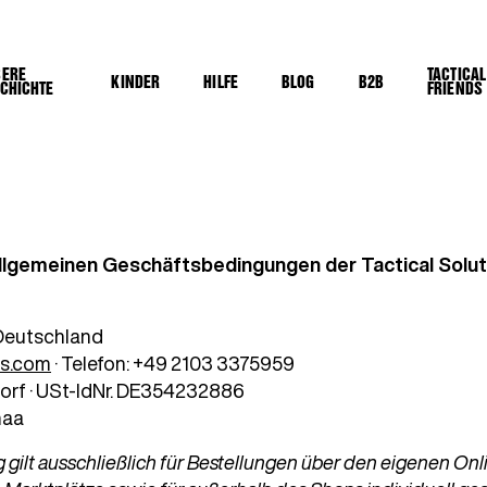
SERE
TACTICAL
KINDER
HILFE
BLOG
B2B
CHICHTE
FRIENDS
llgemeinen Geschäftsbedingungen der Tactical Sol
 Deutschland
ns.com
· Telefon: +49 2103 3375959
orf · USt-IdNr. DE354232886
maa
 gilt ausschließlich für Bestellungen über den eigenen On