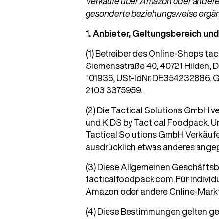
Verkäufe über Amazon oder andere 
gesonderte beziehungsweise ergä
1. Anbieter, Geltungsbereich un
(1) Betreiber des Online-Shops ta
Siemensstraße 40, 40721 Hilden, 
101936, USt-IdNr. DE354232886. G
2103 3375959.
(2) Die Tactical Solutions GmbH v
und KIDS by Tactical Foodpack. Un
Tactical Solutions GmbH Verkäufer
ausdrücklich etwas anderes angeg
(3) Diese Allgemeinen Geschäftsb
tacticalfoodpack.com. Für indivi
Amazon oder andere Online-Markt
(4) Diese Bestimmungen gelten geg