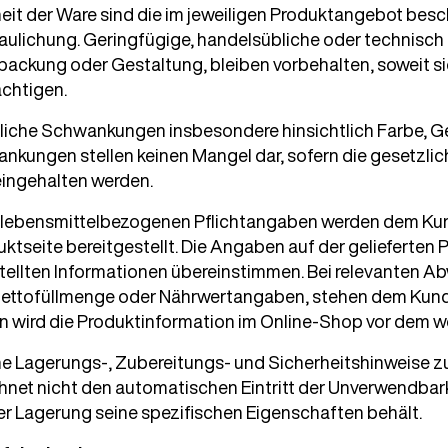
heit der Ware sind die im jeweiligen Produktangebot bes
aulichung. Geringfügige, handelsübliche oder technisc
packung oder Gestaltung, bleiben vorbehalten, soweit si
ächtigen.
ürliche Schwankungen insbesondere hinsichtlich Farbe,
nkungen stellen keinen Mangel dar, sofern die gesetzli
eingehalten werden.
en lebensmittelbezogenen Pflichtangaben werden dem Ku
duktseite bereitgestellt. Die Angaben auf der gelieferte
stellten Informationen übereinstimmen. Bei relevanten 
, Nettofüllmenge oder Nährwertangaben, stehen dem Kund
wird die Produktinformation im Online-Shop vor dem wei
e Lagerungs-, Zubereitungs- und Sicherheitshinweise z
net nicht den automatischen Eintritt der Unverwendbarke
r Lagerung seine spezifischen Eigenschaften behält.