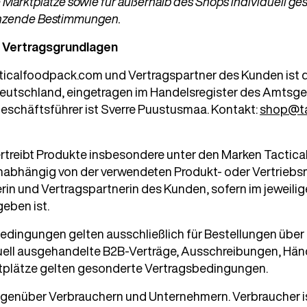
Marktplätze sowie für außerhalb des Shops individuell ge
nzende Bestimmungen.
d Vertragsgrundlagen
cticalfoodpack.com und Vertragspartner des Kunden ist 
Deutschland, eingetragen im Handelsregister des Amtsge
eschäftsführer ist Sverre Puustusmaa. Kontakt:
shop@ta
ertreibt Produkte insbesondere unter den Marken Tactic
abhängig von der verwendeten Produkt- oder Vertriebsma
in und Vertragspartnerin des Kunden, sofern im jeweili
eben ist.
edingungen gelten ausschließlich für Bestellungen übe
duell ausgehandelte B2B-Verträge, Ausschreibungen, Hän
plätze gelten gesonderte Vertragsbedingungen.
enüber Verbrauchern und Unternehmern. Verbraucher ist 