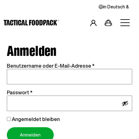
in
Deutsch
&
Anmelden
Erforderlich
Benutzername oder E-Mail-Adresse
*
Frühstücke
Hauptspeisen
Combos
Erforderlich
Passwort
*
Angemeldet bleiben
Anmelden
Snacks
Getränke
Vegan