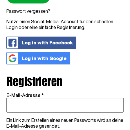
Passwort vergessen?
Nutze einen Social-Media-Account für den schnellen
Login oder eine einfache Registrierung.
Log in with Facebook
Vegetarisch
Kinder
Extras
Log in with Google
Registrieren
Angebot
Erforderlich
E-Mail-Adresse
*
Shop all Products and Categories
Ein Link zum Erstellen eines neuen Passworts wird an deine
E-Mail-Adresse gesendet.
GO TO SHOP