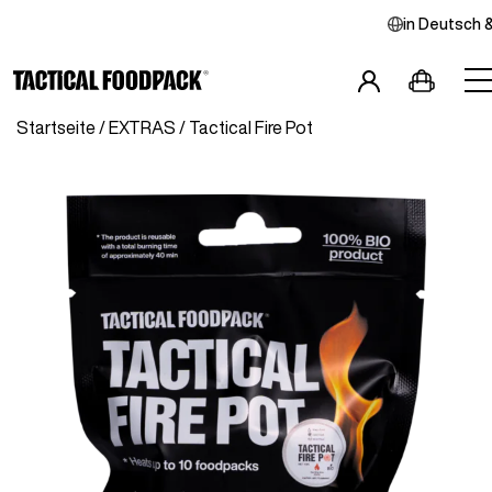
in
Deutsch
Startseite
/
EXTRAS
/ Tactical Fire Pot
Frühstücke
Hauptspeisen
Combos
Snacks
Getränke
Vegan