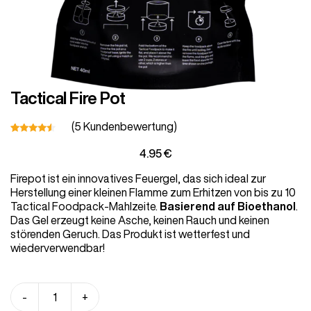
Tactical Fire Pot
Vegetarisch
Kinder
Extras
(
5
Kundenbewertung)
Bewertet
9
4.95
€
mit
4.33
von 5,
Firepot ist ein innovatives Feuergel, das sich ideal zur
basierend
auf
Herstellung einer kleinen Flamme zum Erhitzen von bis zu 10
Kundenbewertung
Tactical Foodpack-Mahlzeite.
Basierend auf Bioethanol
.
Angebot
Das Gel erzeugt keine Asche, keinen Rauch und keinen
störenden Geruch. Das Produkt ist wetterfest und
wiederverwendbar!
Shop all Products and Categories
Tactical
-
+
GO TO SHOP
Fire