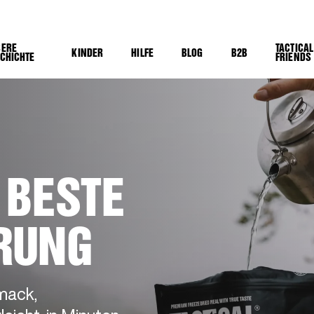
SERE
TACTICAL
KINDER
HILFE
BLOG
B2B
CHICHTE
FRIENDS
BESTE O
UNG
mack,