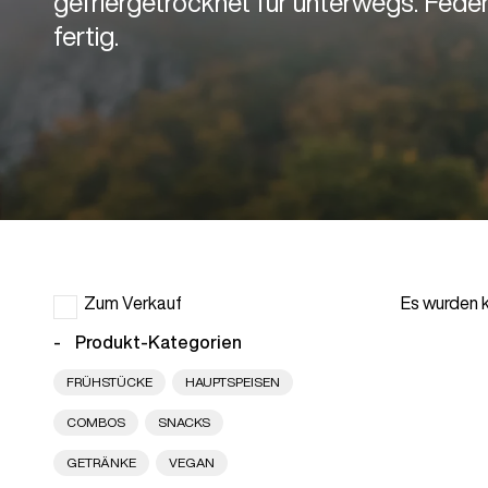
gefriergetrocknet für unterwegs. Federl
fertig.
Zum Verkauf
Es wurden k
Produkt-Kategorien
FRÜHSTÜCKE
HAUPTSPEISEN
COMBOS
SNACKS
GETRÄNKE
VEGAN