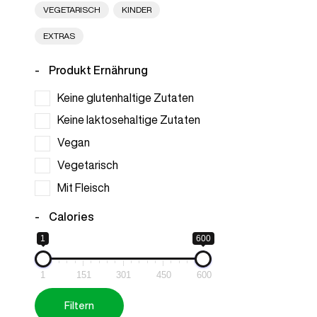
VEGETARISCH
KINDER
EXTRAS
Produkt Ernährung
Keine glutenhaltige Zutaten
Keine laktosehaltige Zutaten
Vegan
Vegetarisch
Mit Fleisch
Calories
1
600
1
151
301
450
600
Filtern