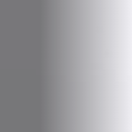
Vegetarisch
Kinder
Extras
Angebot
Shop all Products and Categories
GO TO SHOP