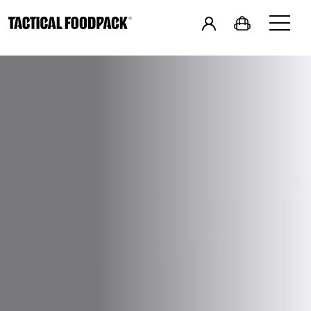
in
Deutsch
&
Frühstücke
Hauptspeisen
Combos
Snacks
Getränke
Vegan