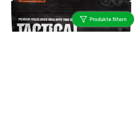
Produkte filtern
scharfes hähnchen-curry
10.90
€