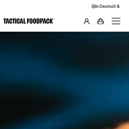
in
Deutsch
&
Frühstücke
Hauptspeisen
Combos
Snacks
Getränke
Vegan