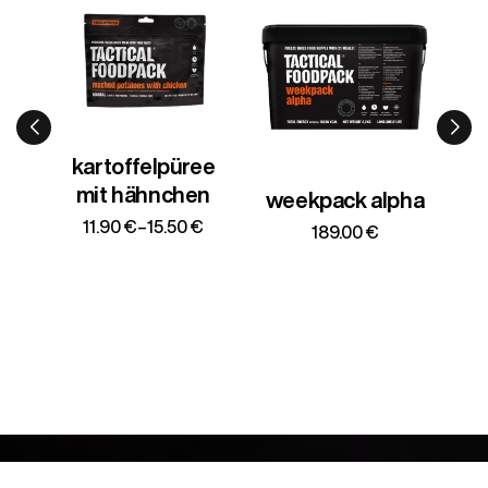
ee
lachspasta mit
n
weißwein
weekpack alpha
panne:
€
11.90
€
189.00
€