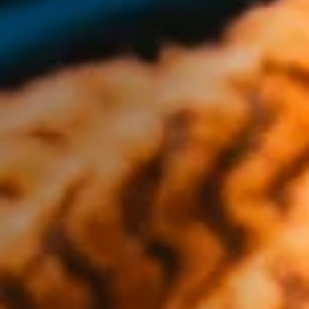
Vegetarisch
Kinder
Extras
Angebot
Shop all Products and Categories
GO TO SHOP