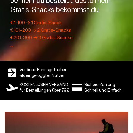
Je mehr du bestellst, desto mehr
Gratis-Snacks bekommst du.
€1-100 → 1 Gratis-Snack
€101-200 → 2 Gratis-Snacks
€201-300 → 3 Gratis-Snacks
…
Verdiene Bonusguthaben
als eingeloggter Nutzer
KOSTENLOSER VERSAND
Sichere Zahlung –
für Bestellungen über 79€
Schnell und Einfach!